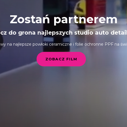
Zostań partnerem
cz do grona najlepszych studio auto detai
wy na najlepsze powłoki ceramiczne i folie ochronne PPF na świ
ZOBACZ FILM