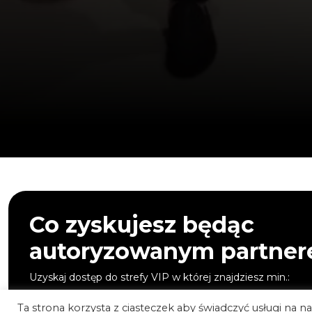
Co zyskujesz będąc
autoryzowanym partne
Uzyskaj dostęp do strefy VIP w której znajdziesz min.:
materiały graficzne
Ta strona korzysta z ciasteczek aby świadczyć usługi na 