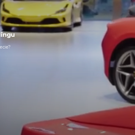
lingu
ecie?