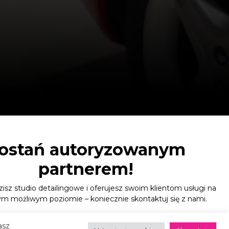
ostań autoryzowanym
partnerem!
zisz studio detailingowe i oferujesz swoim klientom usługi na
m możliwym poziomie – koniecznie skontaktuj się z nami.
asz