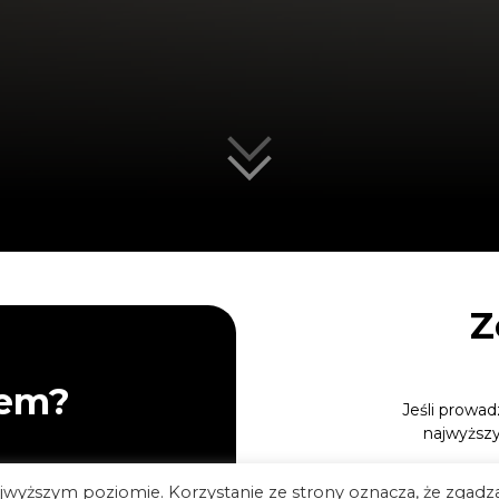
Z
rem?
Jeśli prowad
najwyższy
najwyższym poziomie. Korzystanie ze strony oznacza, że zgadz