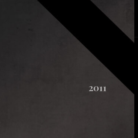
Dom
Przemysł
Infrastruktura publiczna
Projekt i realizacja:
2011