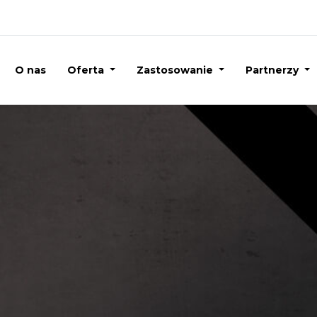
O nas
Oferta
Zastosowanie
Partnerzy
łoki ceramiczne i folie ochronne PPF
Na skróty
tuj się z nami
Przyda
Ceramic Pro
Sklep
biuro@ceramic-pro.pl
O nas
+48 720 851 451
Mapa partner
Zostań partn
Szkolenia
Dla klienta - 
System gwara
Realizacje