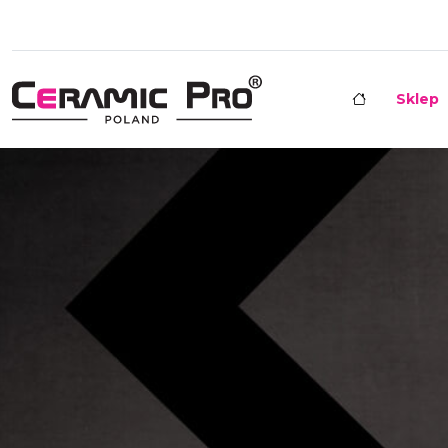
Sklep
Najlepsze pow
Skontak
CERAMIC PRO & KAVACA POLSKA
Podkomorzego 1/lok. 1,
05-270 Marki