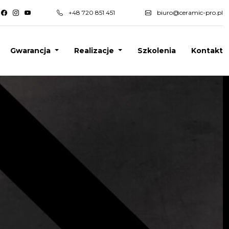
+48 720 851 451
biuro@ceramic-pro.pl
Gwarancja
Realizacje
Szkolenia
Kontakt
tne informacje
Powłoki ceramiczne
Powłoki ceramiczne ION
ów
Folie ochronne PPF - KAVACA
erem
Folie ochronne CPF - KAVACA ION
KAVACA Ceramic IR
gwarancja
Motoryzacja
ncyjny
Lotnictwo
Łodzie